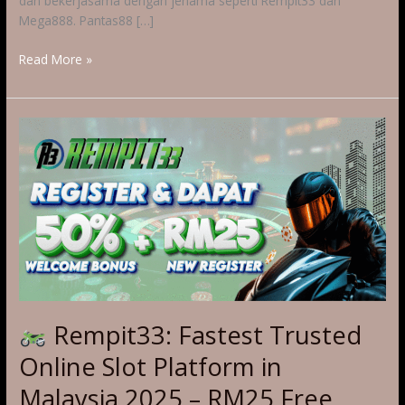
dan bekerjasama dengan jenama seperti Rempit33 dan
Mega888. Pantas88 […]
Read More »
PANTAS88:
Trusted
Online
Slot
Platform
in
Malaysia
2025
–
Daily
Free
RM28
+
Rempit33: Fastest Trusted
60%
Welcome
Online Slot Platform in
Bonus
Malaysia 2025 – RM25 Free
+