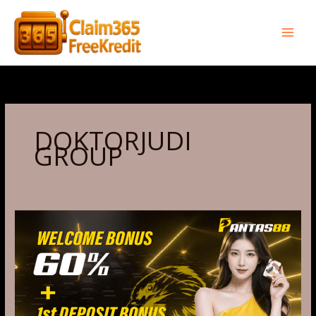
Skip
to
content
DOKTORJUDI
GROUP