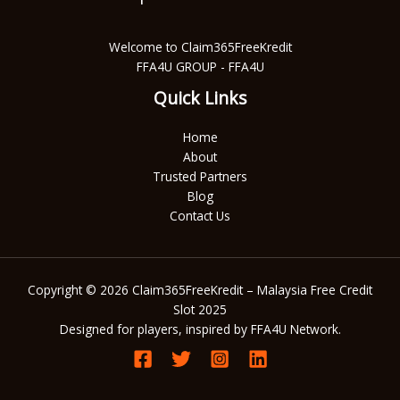
Welcome to Claim365FreeKredit
FFA4U GROUP - FFA4U
Quick Links
Home
About
Trusted Partners
Blog
Contact Us
Copyright © 2026 Claim365FreeKredit – Malaysia Free Credit
Slot 2025
Designed for players, inspired by FFA4U Network.