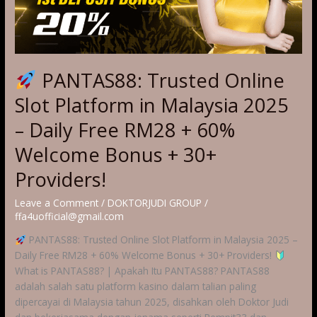
PANTAS88: Trusted Online
Slot Platform in Malaysia 2025
– Daily Free RM28 + 60%
Welcome Bonus + 30+
Providers!
Leave a Comment
/
DOKTORJUDI GROUP
/
ffa4uofficial@gmail.com
PANTAS88: Trusted Online Slot Platform in Malaysia 2025 –
Daily Free RM28 + 60% Welcome Bonus + 30+ Providers!
What is PANTAS88? | Apakah Itu PANTAS88? PANTAS88
adalah salah satu platform kasino dalam talian paling
dipercayai di Malaysia tahun 2025, disahkan oleh Doktor Judi